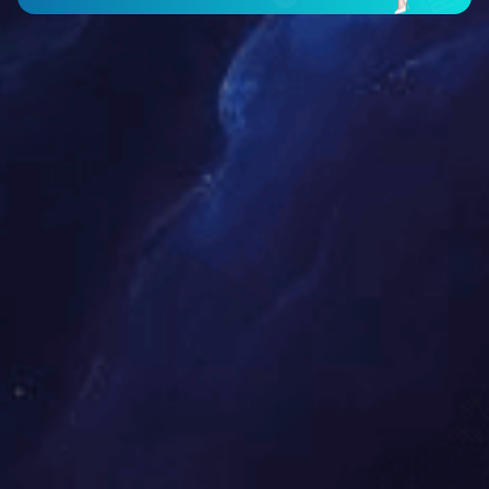
J2 +65°—-180°
J3 +160°—-110°
J4 ±170°
J5 ±120°
J6 ±360°
瞬间容许转矩
J5 54Nm
J6 23Nm
重量 129kg
重量定位精度 ±0.05mm
工作温度 0-45℃。