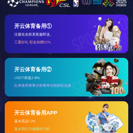
好博网页_好博（中国）
H型钢生产线设备,在组立机中的
优势？
钢结构建筑业发力绿色市场?
数控切割机的发展趋势？
数控切割机发生热变形我们该怎
么办?
数控火焰切割机喷嘴使用建议
数控切割机割炬高度怎么调整才
最好?
数控切割机导轨故障维修的技
巧？
数控切割机割缝补偿功能需要注
意哪些事项？
铣床出现热变形该如何？
台式铣边机与便携式铣边机的比
较？
为何钢结构焊接设备配上机器人
产品简介
后效率还是提不
切割机的发展趋势？
产品名称：焊接机器人系统（普通
浅析数控切割机操作规程二十大
编 号：92846-676
规则？
焊接滚轮架的结构分析
型 号：YA1400弧焊机器人
数控切割机传动滑轴故障排除及
作业，可方便的选择地面安装，挂装，
修复
埋弧自动焊技术操作规程
产品特点：
焊接操作机的分类