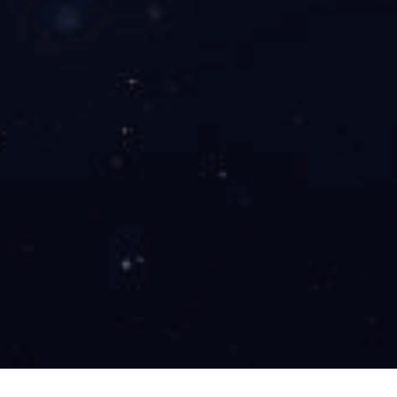
关于我们
产品中心
成功案例
资讯
Copyright © 好博网页_好博（中国）
地址：江苏省东台市唐洋镇心红工业园 苏I
电话：0510-83122168 传真：0510-832
亚搏网页版
|
星空在线(中国)唯一官方网站
|
乐竞在线注册
|
安博官网体育
|
开云网页
版
|
开云（中国）Kaiyun·官方网站
|
c7网页版
|
爱游戏在线注册
|
奇异果官方网站
|