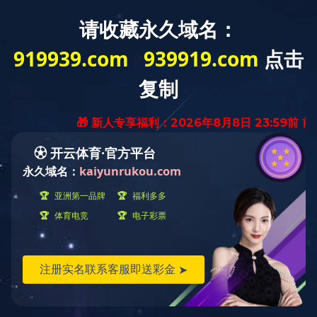
欢迎进入好博网页_好博（中国）官方网站！
好博网页_好博（中国）
科技创造价值、诚信打造双赢
公司首页
关于我们
产品中心
成