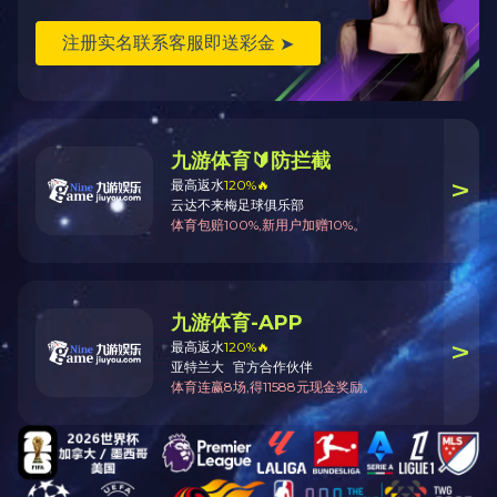
箱型梁生产线设备
数控切割设备系列
焊接装备系列
数控火焰/等离子切割机
钢结构辅助设备系列
焊接自动化机器人
好博网页_好博（中国）
咨询热线：
400-832-0855
相贯数控切割
0510-83217316
传真：
邮箱：
wxyqjx@sina.com
地址：
江苏省东台市唐洋镇心红工